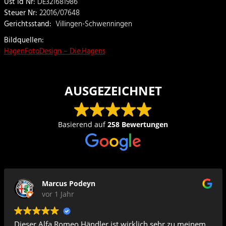
Ust Id Nr:
DE321681986
Steuer Nr:
22016/07648
Gerichtsstand:
Villingen-Schwenningen
Bildquellen:
HagenFotoDesign – Die.Hagens
AUSGEZEICHNET
Basierend auf
258 Bewertungen
Marcus Podeyn
vor 1 Jahr
Dieser Alfa Romeo Händler ist wirklich sehr zu meinem