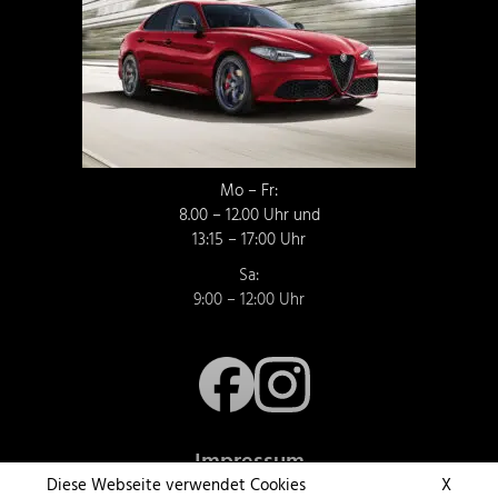
Mo – Fr:
8.00 – 12.00 Uhr und
13:15 – 17:00 Uhr
Sa:
9:00 – 12:00 Uhr
Impressum
Diese Webseite verwendet Cookies
X
AGB