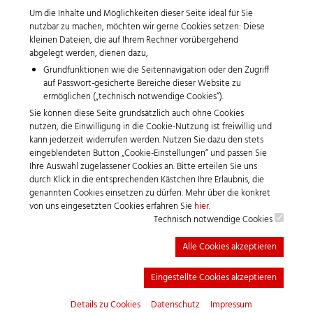
Um die Inhalte und Möglichkeiten dieser Seite ideal für Sie
Datenschutzerklärung
nutzbar zu machen, möchten wir gerne Cookies setzen: Diese
kleinen Dateien, die auf Ihrem Rechner vorübergehend
abgelegt werden, dienen dazu,
Copyright 2026
Grundfunktionen wie die Seitennavigation oder den Zugriff
auf Passwort-gesicherte Bereiche dieser Website zu
ermöglichen („technisch notwendige Cookies“).
Sie können diese Seite grundsätzlich auch ohne Cookies
nutzen, die Einwilligung in die Cookie-Nutzung ist freiwillig und
kann jederzeit widerrufen werden. Nutzen Sie dazu den stets
eingeblendeten Button „Cookie-Einstellungen“ und passen Sie
Ihre Auswahl zugelassener Cookies an. Bitte erteilen Sie uns
durch Klick in die entsprechenden Kästchen Ihre Erlaubnis, die
genannten Cookies einsetzen zu dürfen. Mehr über die konkret
von uns eingesetzten Cookies erfahren Sie
hier
.
Technisch notwendige Cookies
Zeisberg Corse GmbH
Alle Rechte vorbehalten.
Alle Cookies akzeptieren
Gestaltung & Umsetzung:
Eingestellte Cookies akzeptieren
www.gildner.de
Details zu Cookies
Datenschutz
Impressum